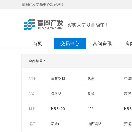
富阎产发交易中心欢迎您！
首页
交易中心
富阎资讯
富
全部结果 >
品种
建筑钢材
热卷
中厚
品名
螺纹钢
盘螺
高线
热轧平板
热轧酸洗板
低合
材质
HRB400
45#
HRB
花纹板
槽钢
锅炉
HRB400E
HRB500E
Q23
钢厂
新金山
山西晋钢
萍钢
镀锌卷
彩涂板
冷轧
HRB300
CRB550
Q19