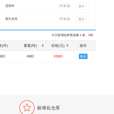
琦丰达
昆明市
(可多选)
展开
Q345B
江苏如皋
安康市
QSTE420
新玖龙库
(可多选)
展开
杭钢
Q345D
东岭煤场库
新郑福华
Q345C
今日新增挂牌资源量
0
条，
0
吨
宏舜二库
福建全胜
Q235B
(件)
重量(吨)
价格(元)
操作
煤库
东海特钢
DX51D+Z
晋都库
浙江胜达
983
4983
¥3865
购买
SAPH370
材料厂3部
洛阳伟业
Q235B
石库
洛钢
Q235
欧亚库
新疆昆玉
Q235
金属制品库
江苏鑫林
45#
广隆库
徐钢东南
42CrMo
标准化仓库
仲益库
南通东日