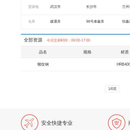
丹阳龙江
山西立恒
马钢
焊管
镀锌管
碳结
货源地
武汉市
长沙市
兰州
Q345B
Q195
SPH
昆钢
水钢
玉溪
西宁市
西安市
宝鸡
SPHE
Q235
HQ2
仓库
建通库
98号泰鑫库
恒鑫
德楚
浙江华宏
日钢
银川市
乌鲁木齐市
包头
45#
Q235B
Q23
西站货场
济钢
鑫盛
湖北大展
华宏星冠
遵义
Q460C
Q235B
Q34
全部资源
今日交易时间：09:00-17:00
木材库
陕化钢管库
中铁
山西宏达
金洲
正丰
Q235B
Q345B
Q34
品名
规格
材质
407库
青兰库
中遂
伊钢
西城
山西
SPCC
SPCCT
DC0
市木材库（兰州）
海东库
顺朝
重钢
四川德胜
重庆
螺纹钢
HRB40
DC51D
SGHC
TDX
安林库
北冶人和库（大舜库）
亚辉
中山宝华
东上
粤韶
SAPH440
Q235
Q23
卧龙寺库
铁一局库
加工
安钢南钢
潞城兴宝
鲁丽
Q235
Q235B
1/0页
Q23
春怡库
天鹏库
金成
湖北立晋
国义
大安
Q235B
U71MN
50M
鲲鹏库
新联众库
国瑞
长峰
德乐
隆鑫
Q235B
Q235
Q23
市场一库
东岭库（兰州）
直销
江苏振达
安徽鸿泰
桂鑫
55#
35#
20#
安全快捷专业
宏创库
华铃库
飞龙
新光明
新梅鹿
云南
30MnSi
22A
Q19