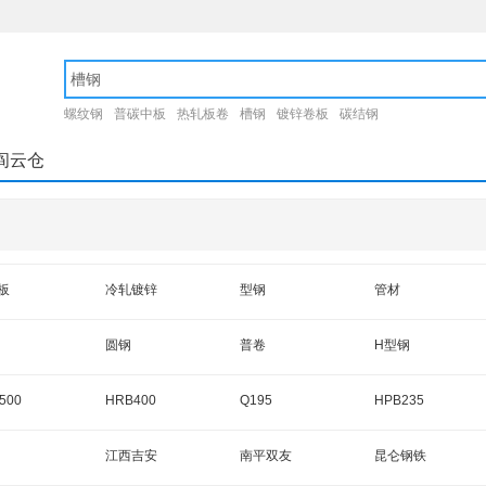
螺纹钢
普碳中板
热轧板卷
槽钢
镀锌卷板
碳结钢
阎云仓
板
冷轧镀锌
型钢
管材
圆钢
普卷
H型钢
金卷
花纹卷
普板
低合金板
500
HRB400
Q195
HPB235
容器板
等边角钢
酸洗板
不等边角钢
5
HPB300
HPB235
Q235
江西吉安
南平双友
昆仑钢铁
酸洗板
轨道钢
无缝管
螺纹管
5
HPB300
HRB300
HRB400