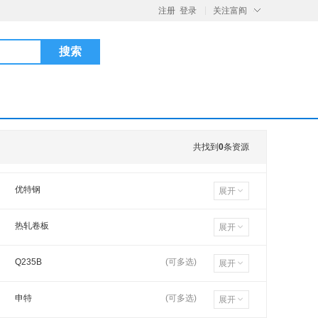
注册
登录
关注富阎
共找到
0
条资源
优特钢
展开
热轧卷板
展开
工字钢
Q235B
(可多选)
展开
冷轧卷板
Q235B
申特
(可多选)
展开
方矩管
Q235B