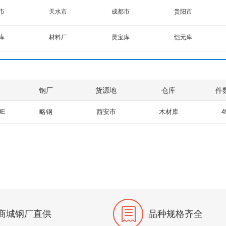
德钢实业
广钢
粤北钢铁
圆钢
合结圆钢
工业普圆
管坯
市
天水市
成都市
贵阳市
C
SS400
H-Q235B
Q235B
玉昆
徐州华宏
福鑫钢
河北钢铁
市
咸阳市
渭南市
汉中市
35B
Q235B
Q235A
S420MC
库
材料厂
灵宝库
恺元库
四平红嘴
东华钢铁
江苏鑫典
市
重庆市
5
Q345B
Q345
Q345B
源库
材料厂2部
工贸公司库
酒钢库
福鑫
南京栖霞
通钢
中钢
5C
Q345E
Q235A
Q345R
立诚物流库
兆兴库
易通隆库
永生库
酒钢（冀城）
山钢新疆
新钢
5C
Q235R
Q345B
Q345B
钢厂
货源地
仓库
件数
库
材料厂1部
嘉利隆
铁丝库
建邦
江苏光明
玉溪仙福
鄂钢
1
RECC
ST12
SGCC
库
非凡库
普辉库
润天宇库
永航
泸州江阳
北台
呈钢
0E
略钢
西安市
木材库
4
51D+Z120
TDC51D+Z
SPHC
SPHD
库
强海库
东钢库
顺帆库
凤钢
承钢
黔西南聚
5B
Q235B
Q235
Q235
原料库
钢带库
市场二库
兴邦库
华达
福州吴铁
福建金盛
5
Q235B
Q345
Q345B
库
陕重库
莱盛中新库
天盛祥库
苏钢
酒钢（新疆）
龙钢
N
71MN
20#
Q235
库
永丰库
西安立诚
金波库
新梅
达钢
今胜中杭
江苏鸿泰
5B
Q235B
Q235
Q235B
库（西宁）
海湖库
华跃库
恒迪库
首钢长治
溧阳三元
江苏正祥
10#
Q235B
40Cr
商城钢厂直供
品种规格齐全
库
新钢库
玖龙库
聚隆库
德胜
江苏红日
扬州华航
徐州东亚
5
HRB400E
HRB500E